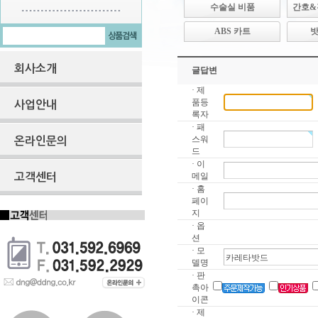
수술실 비품
간호&
ABS 카트
회사소개
글답변
· 제
품등
사업안내
록자
· 패
스워
온라인문의
드
· 이
메일
고객센터
· 홈
페이
지
· 옵
션
· 모
델명
· 판
촉아
이콘
· 제