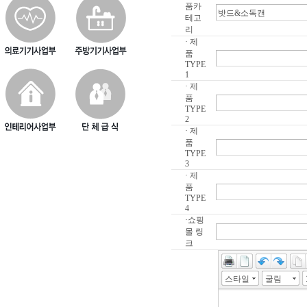
품카
테고
리
· 제
품
TYPE
1
· 제
품
TYPE
2
· 제
품
TYPE
3
· 제
품
TYPE
4
·쇼핑
몰 링
크
스타일
굴림